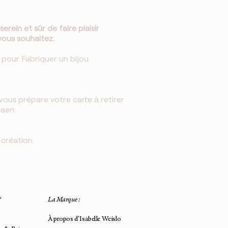
rein et sûr de faire plaisir
vous souhaitez.
 pour Fabriquer un bijou.
 vous prépare votre carte à retirer
Caen
 création.
?
La Marque :
À propos d'Isabelle Weislo