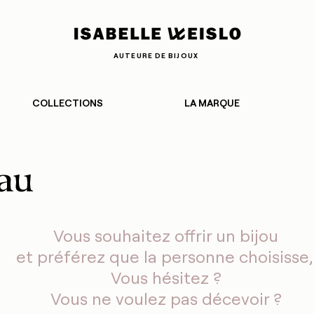
AUTEURE DE BIJOUX
COLLECTIONS
LA MARQUE
au
Vous souhaitez offrir un bijou
et préférez que la personne choisisse
Vous hésitez ?
Vous ne voulez pas décevoir ?