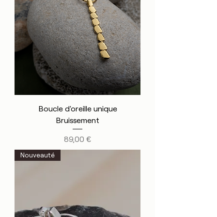
Boucle d'oreille unique
Bruissement
Prix
89,00 €
Nouveauté