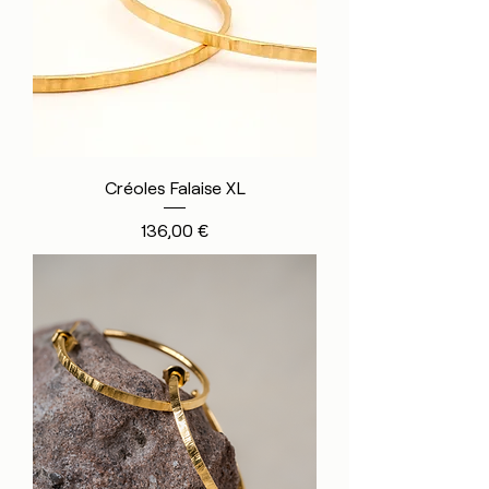
Créoles Falaise XL
Prix
136,00 €