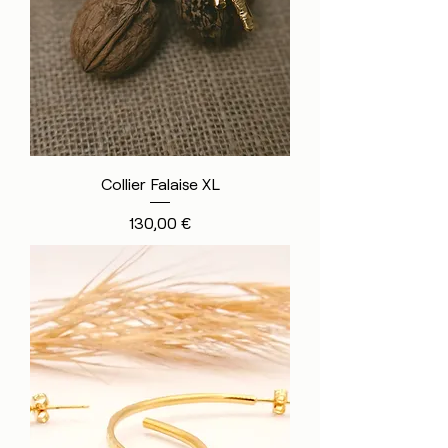
Collier Falaise XL
Prix
130,00 €