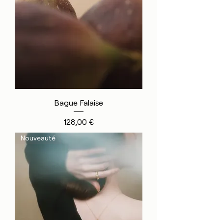
Bague Falaise
Prix
128,00 €
Nouveauté