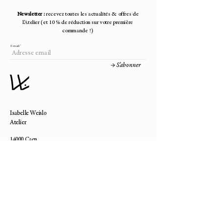
- Filament diameter: 2 cm
Newsletter :
recevez toutes les actualités & offres de
- Weight: 3.98 g
l’Atelier (et 10 % de réduction sur votre première
- Technique: crochet
commande !)
E-mail:
→ S'abonner
Isabelle Weislo
Atelier
14000 Caen
contact@isabelle-weislo.com
Besoin d'aide ?
—
Contact
—
Livraisons & Retours
—
Prendre Rendez-Vous