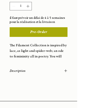
il faut prévoir un délai de 4 à 5 semaines
pour la réalisation et la livraison
Pre-Order
The Filament Collection is inspired by
lace, as light and spider-web; an ode
to femininity all in poetry. You will
wear this jewelry very easily; they will
elegantly dress your face with softness
Description
and lightness.
- Materials: brass wire (French
manufacture)
- Finish: gold plated (3 microns) from
a Parisian workshop
- Attachment: sleeper
- Total length of the earring: 8 cm