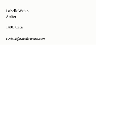
Isabelle Weislo
Atelier
14000 Caen
contact@isabelle-weislo.com
Besoin d'aide ?
—
Contact
—
Livraisons & Retours
—
Prendre Rendez-Vous
—
Guide des Tailles
La Marque :
À propos d'Isabelle Weislo
Mentions légales