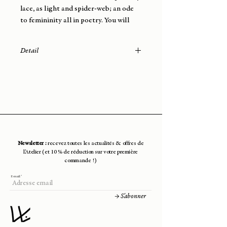
lace, as light and spider-web; an ode
to femininity all in poetry. You will
wear this necklace very easily; it will
elegantly dress your neck with
Detail
softness and lightness.
Materials: brass wire (French
manufacture)
Finish: gold plated (3 microns) from a
Parisian workshop
Attachment: Nail
Total length of the earring: 1 cm
Filament Diameter: 1cm
Newsletter :
recevez toutes les actualités & offres de
Weight: 2.16 gr
l’Atelier (et 10 % de réduction sur votre première
Technique: crochet
commande !)
E-mail:
→ S'abonner