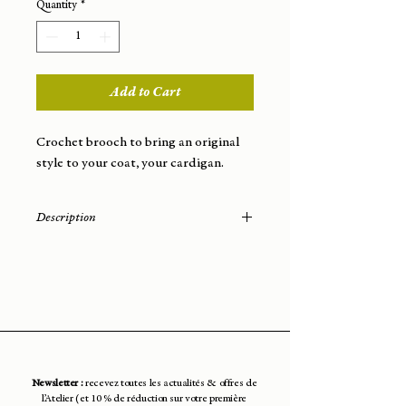
Quantity
*
Add to Cart
Crochet brooch to bring an original
style to your coat, your cardigan.
Description
Diameter: 8 cm
Height: 2cm
Cotton with a lurex thread
Newsletter :
recevez toutes les actualités & offres de
l’Atelier (et 10 % de réduction sur votre première