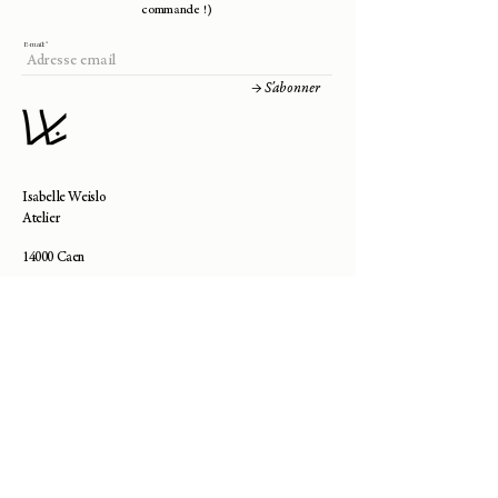
commande !)
E-mail:
→ S'abonner
Isabelle Weislo
Atelier
14000 Caen
contact@isabelle-weislo.com
Besoin d'aide ?
—
Contact
—
Livraisons & Retours
—
Prendre Rendez-Vous
—
Guide des Tailles
La Marque :