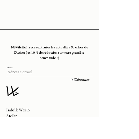
Materials: brass wire (French
manufacture)
Finish: gold plated (3 microns) from a
Parisian workshop
Clasp: lobster clasp
Total length of the necklace: 54 cm
Medal diameter: 2.5 cm
Newsletter :
recevez toutes les actualités & offres de
Technique: crochet
l’Atelier (et 10 % de réduction sur votre première
commande !)
E-mail:
→ S'abonner
Isabelle Weislo
Atelier
14000 Caen