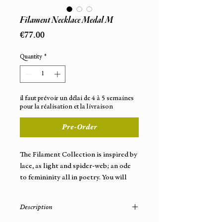
Filament Necklace Medal M
Price
€77.00
Quantity
*
il faut prévoir un délai de 4 à 5 semaines
pour la réalisation et la livraison
Pre-Order
The Filament Collection is inspired by
lace, as light and spider-web; an ode
to femininity all in poetry. You will
wear this necklace very easily; it will
elegantly dress your neck with
Description
softness and lightness.