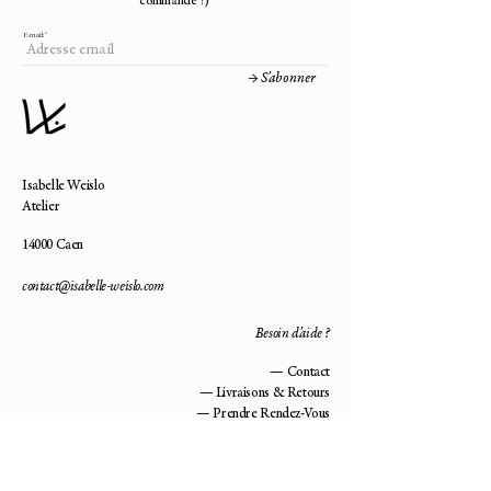
commande !)
E-mail:
→ S'abonner
Isabelle Weislo
Atelier
14000 Caen
contact@isabelle-weislo.com
Besoin d'aide ?
—
Contact
—
Livraisons & Retours
—
Prendre Rendez-Vous
—
Guide des Tailles
La Marque :