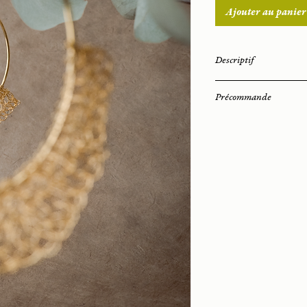
Ajouter au panier
Descriptif
- Matériaux : fil de la
Précommande
- Finition : plaqué or
parisien
Lorsque le bijou n'est 
- Attache : dormeuse
commande dans un déla
- Longueur totale de l
recevrez dans son écr
- Poids : 6,50 gr
- Technique : crochet
En cas d’urgence en t
nous contacter.