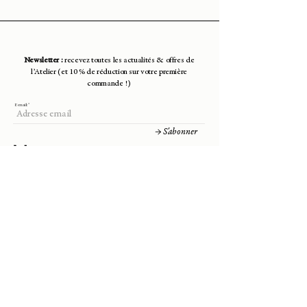
Newsletter :
recevez toutes les actualités & offres de
l’Atelier (et 10 % de réduction sur votre première
commande !)
E-mail:
→ S'abonner
Isabelle Weislo
Atelier
14000 Caen
contact@isabelle-weislo.com
Besoin d'aide ?